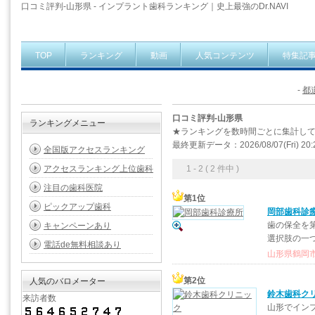
口コミ評判-山形県 - インプラント歯科ランキング｜史上最強のDr.NAVI
TOP
ランキング
動画
人気コンテンツ
特集記
-
都
口コミ評判-山形県
ランキングメニュー
★ランキングを数時間ごとに集計し
最終更新データ：2026/08/07(Fri) 20:
全国版アクセスランキング
アクセスランキング上位歯科
1 - 2 ( 2 件中 )
注目の歯科医院
第1位
ピックアップ歯科
岡部歯科診
歯の保全を
キャンペーンあり
選択肢の一
電話de無料相談あり
山形県鶴岡市本
第2位
人気のバロメーター
鈴木歯科ク
来訪者数
山形でイン