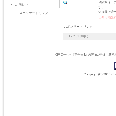
当院サイト
149人-閲覧中
す。
短期間で咬
スポンサード リンク
山形市南栄町1
スポンサード リンク
1 - 2 ( 2 件中 )
｜
0円広告です! 完全自動で瞬時に登録
｜
新規
Copyright (C) 2014 Che