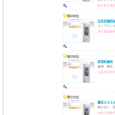
のインプラ
栃木県宇都宮市
第208位
石井宏歯科
インプラン
東京都板橋区
第208位
皆実町歯科
歯周、矯正
広島市南区皆
第210位
藤沢スマイ
抜かない 
神奈川県藤