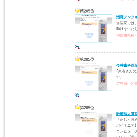
第205位
瀬尾デンタ
当医院では
助けをいた
神奈川県横浜
第205位
今井歯科医
｢患者さん
す。
広島市中区富
第205位
医療法人實
「正しく咬
パイオニア
コンピュー