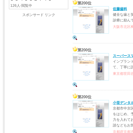
第200位
126人-閲覧中
佐藤歯科
健全な歯と
スポンサード リンク
診療に励ん
大阪市北区梅田
第200位
スーパース
インプラント
て、丁寧に
東京都世田谷区
第200位
小笹デンタ
京都市中京
をはじめ、
力を入れて
談などもお
京都府京都