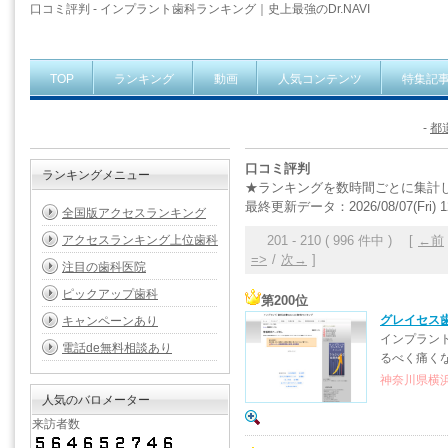
口コミ評判 - インプラント歯科ランキング｜史上最強のDr.NAVI
TOP
ランキング
動画
人気コンテンツ
特集記
-
都
口コミ評判
ランキングメニュー
★ランキングを数時間ごとに集計
最終更新データ：2026/08/07(Fri) 1
全国版アクセスランキング
アクセスランキング上位歯科
201 - 210 ( 996 件中 ) [
←前
=>
/
次→
]
注目の歯科医院
ピックアップ歯科
第200位
グレイセス
キャンペーンあり
インプラン
電話de無料相談あり
るべく痛く
神奈川県横浜
人気のバロメーター
来訪者数