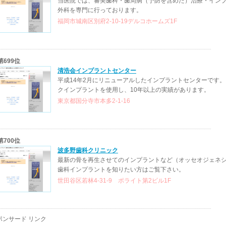
当医院では、審美歯科・歯周病（予防を含めた）治療・イン
外科を専門に行っております。
福岡市城南区別府2-10-19デルコホームズ1F
第699位
清浩会インプラントセンター
平成14年2月にリニューアルしたインプラントセンターです
クインプラントを使用し、10年以上の実績があります。
東京都国分寺市本多2-1-16
第700位
波多野歯科クリニック
最新の骨を再生させてのインプラントなど（オッセオジェネ
歯科インプラントを知りたい方はご覧下さい。
世田谷区若林4-31-9 ポライト第2ビル1F
ポンサード リンク