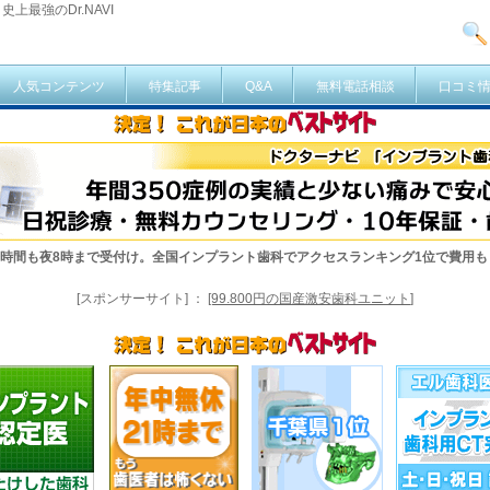
上最強のDr.NAVI
人気コンテンツ
特集記事
Q&A
無料電話相談
口コミ
診療時間も夜8時まで受付け。全国インプラント歯科でアクセスランキング1位で費用
[スポンサーサイト]
：
[99.800円の国産激安歯科ユニット
]