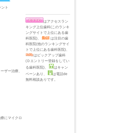
ラント
はアクセスラン
キング上位歯科(このランキ
ングサイトで上位にある歯
科医院)、
は注目の歯
科医院(他のランキングサイ
トで上位にある歯科医院)、
はピックアップ歯科
(Ｄエントリー登録をしてい
る歯科医院)、
はキャン
レーザー治療、
ペーンあり、
は電話de
無料相談ありです。
治療にマイクロ