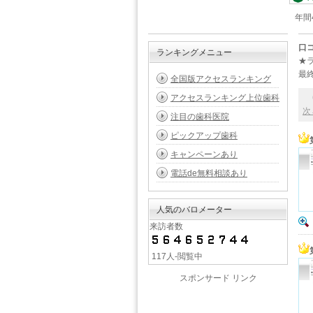
年間
口
ランキングメニュー
★
最終
全国版アクセスランキング
アクセスランキング上位歯科
69
次
注目の歯科医院
ピックアップ歯科
キャンペーンあり
電話de無料相談あり
人気のバロメーター
来訪者数
117人-閲覧中
スポンサード リンク