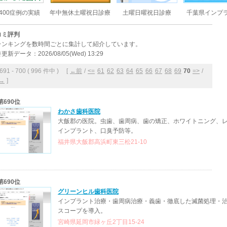
400症例の実績
年中無休土曜祝日診療
土曜日曜祝日診療
千葉県インプ
コミ評判
ランキングを数時間ごとに集計して紹介しています。
更新データ：2026/08/05(Wed) 13:29
1 - 700 ( 996 件中 ) [
←前
/
<=
61
62
63
64
65
66
67
68
69
70
=>
/
→
]
第690位
わかさ歯科医院
大飯郡の医院。虫歯、歯周病、歯の矯正、ホワイトニング、
インプラント、口臭予防等。
福井県大飯郡高浜町東三松21-10
第690位
グリーンヒル歯科医院
インプラント治療・歯周病治療・義歯・徹底した滅菌処理・
スコープを導入。
宮崎県延岡市緑ヶ丘2丁目15-24