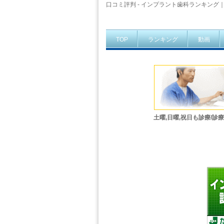
口コミ評判 - インプラント歯科ランキング｜史
TOP
ランキング
動画
土曜,日曜,祝日も診療/