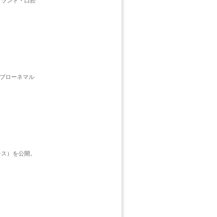
プラント・口腔
。ブローネマル
シス）を公開。