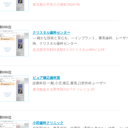
東京都小平市小川東町2604-36
第696位
クリスタル歯科センター
― 確かな技術と安心を。―インプラント、審美歯科、レーザ
病、クリスタル歯科センター
名古屋市中村区名駅4-1-3クリスタルMAビル5F
第696位
ピュア矯正歯科室
診療科目:一般,小児,矯正,審美,口腔外科,レーザー
東京都あきる野市秋川2-7-5 ソレイユ 2F
第696位
小田歯科クリニック