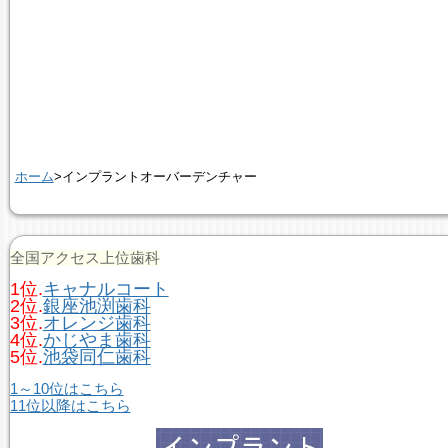
ホーム
>インプラントオーバーデンチャー
全国アクセス上位歯科
1位.
キャナルコート
2位.
銀座池渕歯科
3位.
オレンジ歯科
4位.
かじやま歯科
5位.
池袋同仁歯科
1～10位はこちら
11位以降はこちら