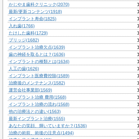
かじやま歯科クリニック
(2070)
最新/更新コンテンツ
(1918)
インプラント寿命
(1825)
入れ歯
(1766)
たけした歯科
(1729)
ブリッジ
(1682)
インプラント治療欠点
(1639)
歯の神経を取るとは？
(1636)
インプラントの種類とは
(1634)
人工の歯
(1626)
インプラント医療費控除
(1589)
治療後のメンテナンス
(1582)
運営会社事業部
(1569)
インプラント治療 費用
(1568)
インプラント治療の流れ
(1568)
他の治療法との違い
(1563)
最新インプラント治療
(1555)
あなたの笑顔、輝いていますか？
(1536)
治療の術前、術後の注意点
(1494)