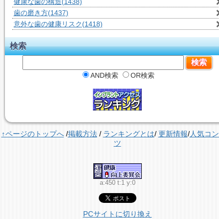
健康な歯の構造
(1438)
歯の磨き方
(1437)
意外な歯の健康リスク
(1418)
検索
AND検索
OR検索
↑ページのトップへ
/
掲載方法
/
ランキングとは
/
更新情報
/
人気コン
ツ
a:450 t:1 y:0
PCサイトに切り換え