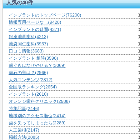
人気の40件
インプラントのトップページ
(76200)
情報専用ページなし
(9428)
インプラントの疑問
(4371)
銀座池渕歯科
(4213)
池袋同仁歯科
(3937)
口コミ情報
(3683)
インプラント 相談
(3590)
歯ぐきはなぜやせる？
(3069)
歯石の害は？
(2966)
人気コンテンツ
(2812)
全国版ランキング
(2654)
インプラント
(2610)
オレンジ歯科クリニック
(2588)
特集記事
(2446)
地域別のアクセス順位
(2414)
歯を失ってしまったら
(2289)
人工歯根
(2147)
掲載方法
(2085)