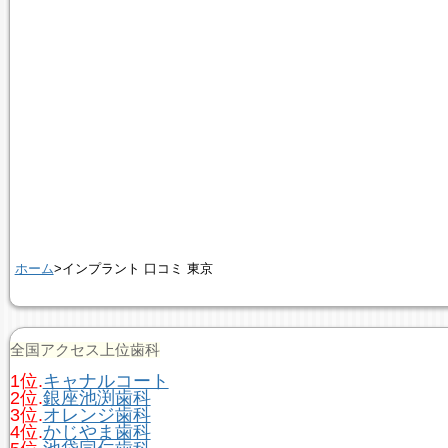
ホーム
>インプラント 口コミ 東京
全国アクセス上位歯科
1位.
キャナルコート
2位.
銀座池渕歯科
3位.
オレンジ歯科
4位.
かじやま歯科