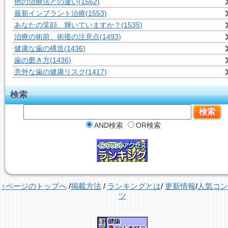
他の治療法との違い
(1562)
最新インプラント治療
(1553)
あなたの笑顔、輝いていますか？
(1535)
治療の術前、術後の注意点
(1493)
健康な歯の構造
(1436)
歯の磨き方
(1436)
意外な歯の健康リスク
(1417)
検索
AND検索
OR検索
↑ページのトップへ
/
掲載方法
/
ランキングとは
/
更新情報
/
人気コン
ツ