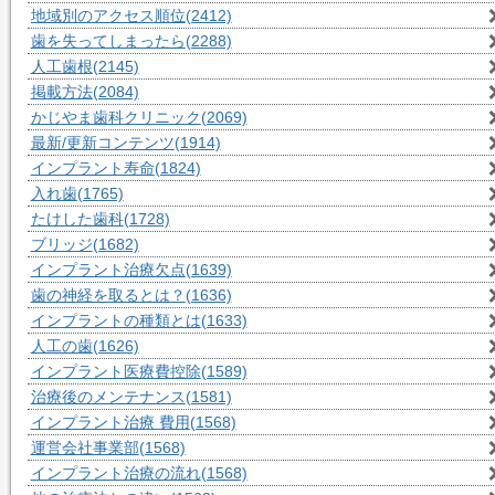
地域別のアクセス順位
(2412)
歯を失ってしまったら
(2288)
人工歯根
(2145)
掲載方法
(2084)
かじやま歯科クリニック
(2069)
最新/更新コンテンツ
(1914)
インプラント寿命
(1824)
入れ歯
(1765)
たけした歯科
(1728)
ブリッジ
(1682)
インプラント治療欠点
(1639)
歯の神経を取るとは？
(1636)
インプラントの種類とは
(1633)
人工の歯
(1626)
インプラント医療費控除
(1589)
治療後のメンテナンス
(1581)
インプラント治療 費用
(1568)
運営会社事業部
(1568)
インプラント治療の流れ
(1568)