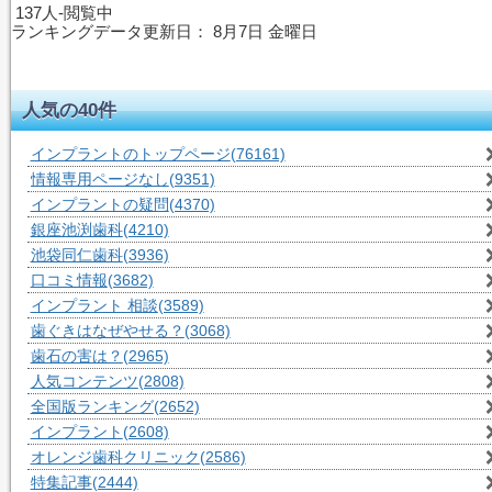
137人-閲覧中
ランキングデータ更新日：
8月7日 金曜日
人気の40件
インプラントのトップページ
(76161)
情報専用ページなし
(9351)
インプラントの疑問
(4370)
銀座池渕歯科
(4210)
池袋同仁歯科
(3936)
口コミ情報
(3682)
インプラント 相談
(3589)
歯ぐきはなぜやせる？
(3068)
歯石の害は？
(2965)
人気コンテンツ
(2808)
全国版ランキング
(2652)
インプラント
(2608)
オレンジ歯科クリニック
(2586)
特集記事
(2444)