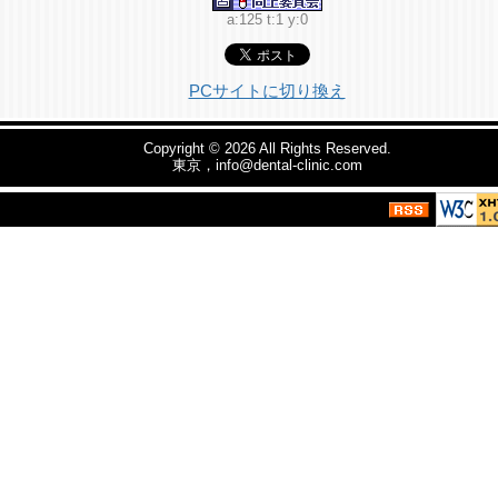
a:125 t:1 y:0
PCサイトに切り換え
Copyright © 2026
All Rights Reserved.
東京，info@dental-clinic.com