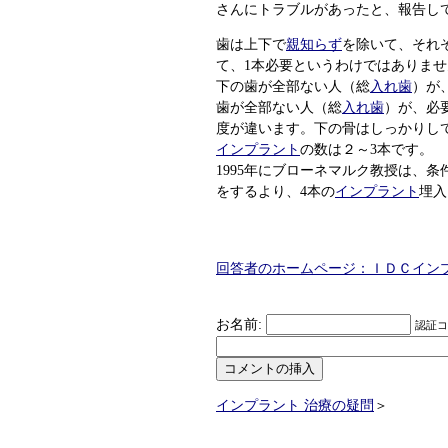
さんにトラブルがあったと、報告し
歯は上下で
親知らず
を除いて、それ
て、1本必要というわけではありませ
下の歯が全部ない人（総
入れ歯
）が
歯が全部ない人（総
入れ歯
）が、必
度が違います。下の骨はしっかりし
インプラント
の数は２～3本です。
1995年にブローネマルク教授は、
をするより、4本の
インプラント
埋入
回答者のホームページ：ＩＤＣイン
お名前:
認証コー
インプラント 治療の疑問
＞