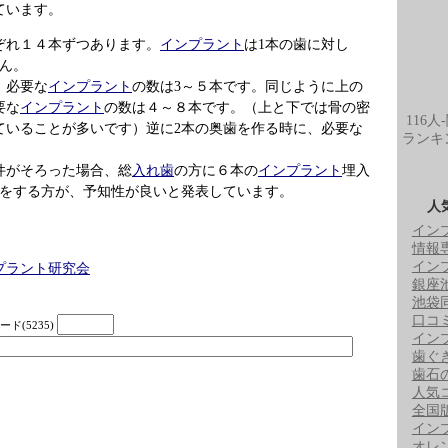
ています。
ぞれ１４本ずつあります。
インプラント
は1本の歯に対し
ん。
、必要な
インプラント
の数は3～５本です。同じように上の
要な
インプラント
の数は４～８本です。（上と下では骨の密
116人
ていることが多いです）逆に2本の奥歯を作る時に、必要な
ランキ
条件がそろった場合、総
入れ歯
の方に６本の
インプラント
埋入
をする方が、予知性が良いと発表しています。
人
イン
情報
イン
プラント研究会
銀座
池袋
口コ
ド(5235)
イン
歯ぐ
歯石
人気
全国
イン
オレ