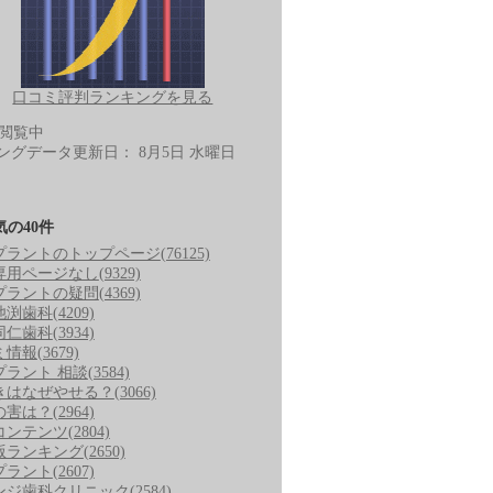
口コミ評判ランキングを見る
-閲覧中
ングデータ更新日：
8月5日 水曜日
気の40件
プラントのトップページ
(76125)
専用ページなし
(9329)
プラントの疑問
(4369)
池渕歯科
(4209)
同仁歯科
(3934)
ミ情報
(3679)
プラント 相談
(3584)
きはなぜやせる？
(3066)
の害は？
(2964)
コンテンツ
(2804)
版ランキング
(2650)
プラント
(2607)
ンジ歯科クリニック
(2584)