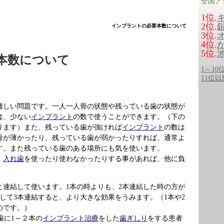
全国ア
1位.
2位.
インプラントの必要本数について
3位.
4位.
5位.
本数について
1～1
11位
難しい問題です。一人一人骨の状態や残っている歯の状態が
は、少ない
インプラント
の数で使うことができます。（下の
ります）また、残っている歯が強ければ
インプラント
の数は
骨が薄かったり、残っている歯が弱かったりすれば、通常よ
す。また残っている歯のある場所にも気を使います。
、
入れ歯
を使ったり使わなかったりする事があれば、他に負
と連結して使います。1本の時よりも、2本連結した時の方が
して3本連結すると、より大きな効果をうみます。（1本や2
のです。）
奥歯に1～２本の
インプラント治療
をした
歯ぎしり
をする患者