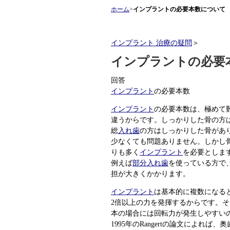
ホーム
>
インプラントの必要本数について
インプラント 治療の疑問
＞
インプラントの必要
回答
インプラント
の必要本数
インプラント
の必要本数は、極めて
違うからです。しっかりした骨の方
総
入れ歯
の方はしっかりした骨があ
少なくても問題ありません。しかし
りも多く
インプラント
を必要としま
例えば
部分入れ歯
を使っている方で
担が大きくかかります。
インプラント
は基本的に複数になる
2倍以上の力を発揮するからです。そ
本の場合には回転力が発生しやすい
1995年のRangertの論文によれば、