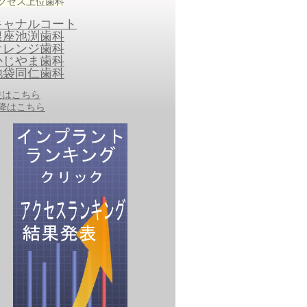
クセス上位歯科
キャナルコート
銀座池渕歯科
オレンジ歯科
かじやま歯科
池袋同仁歯科
0位はこちら
以降はこちら