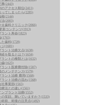
記事
(2443)
別のアクセス順位
(2411)
失ってしまったら
(2285)
歯根
(2144)
方法
(2083)
やま歯科クリニック
(2066)
/更新コンテンツ
(1913)
プラント寿命
(1823)
歯
(1765)
した歯科
(1728)
ッジ
(1681)
プラント治療欠点
(1638)
神経を取るとは？
(1634)
プラントの種類とは
(1632)
の歯
(1625)
プラント医療費控除
(1587)
後のメンテナンス
(1579)
プラント治療 費用
(1568)
プラント治療の流れ
(1568)
会社事業部
(1565)
治療法との違い
(1561)
インプラント治療
(1552)
たの笑顔、輝いていますか？
(1533)
の術前、術後の注意点
(1492)