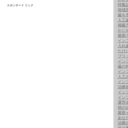
特集
スポンサード リンク
地域
歯を
人工
掲載
かじ
最新
イン
入れ
たけ
ブリ
イン
歯の
イン
人工
イン
治療
イン
イン
運営
他の
最新
あな
治療