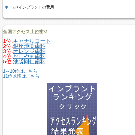
ホーム
>インプラントの費用
全国アクセス上位歯科
1位.
キャナルコート
2位.
銀座池渕歯科
3位.
オレンジ歯科
4位.
かじやま歯科
5位.
池袋同仁歯科
1～10位はこちら
11位以降はこちら