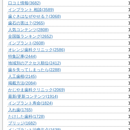
口コミ情報
(3682)
インプラント 相談
(3589)
歯ぐきはなぜやせる？
(3068)
歯石の害は？
(2965)
人気コンテンツ
(2808)
全国版ランキング
(2652)
インプラント
(2608)
オレンジ歯科クリニック
(2586)
特集記事
(2444)
地域別のアクセス順位
(2412)
歯を失ってしまったら
(2288)
人工歯根
(2145)
掲載方法
(2084)
かじやま歯科クリニック
(2069)
最新/更新コンテンツ
(1914)
インプラント寿命
(1824)
入れ歯
(1765)
たけした歯科
(1728)
ブリッジ
(1682)
インプラント治療欠点
(1639)