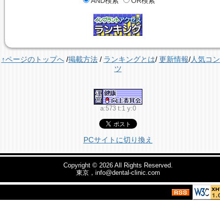
AND検索
OR検索
↑ページのトップへ
/
掲載方法
/
ランキングとは
/
更新情報
/
人気コン
ツ
a:573 t:1 y:0
PCサイトに切り換え
Copyright © 2026
All Rights Reserved.
東京，info@dental-clinic.com