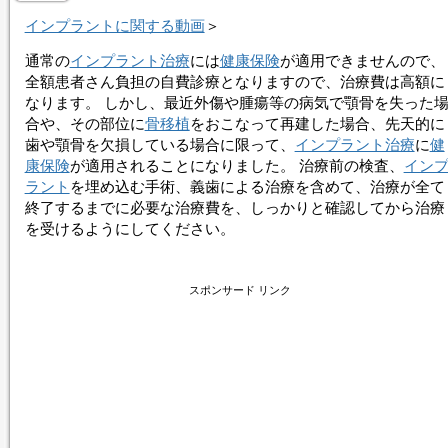
インプラントに関する動画
＞
通常の
インプラント治療
には
健康保険
が適用できませんので、
全額患者さん負担の自費診療となりますので、治療費は高額に
なります。 しかし、最近外傷や腫瘍等の病気で顎骨を失った
合や、その部位に
骨移植
をおこなって再建した場合、先天的に
歯や顎骨を欠損している場合に限って、
インプラント治療
に
健
康保険
が適用されることになりました。 治療前の検査、
イン
ラント
を埋め込む手術、義歯による治療を含めて、治療が全て
終了するまでに必要な治療費を、しっかりと確認してから治療
を受けるようにしてください。
スポンサード リンク