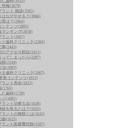
同仁歯科
(3935)
ミ情報
(3679)
プラント 相談
(3585)
きはなぜやせる？
(3066)
の害は？
(2964)
コンテンツ
(2805)
版ランキング
(2650)
プラント
(2607)
ンジ歯科クリニック
(2584)
記事
(2443)
別のアクセス順位
(2411)
失ってしまったら
(2287)
歯根
(2144)
方法
(2083)
やま歯科クリニック
(2067)
/更新コンテンツ
(1913)
プラント寿命
(1823)
歯
(1765)
した歯科
(1728)
ッジ
(1681)
プラント治療欠点
(1638)
神経を取るとは？
(1635)
プラントの種類とは
(1632)
の歯
(1625)
プラント医療費控除
(1587)