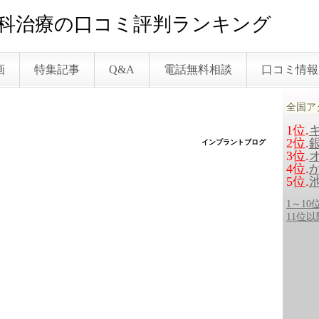
科治療の口コミ評判ランキング
画
特集記事
Q&A
電話無料相談
口コミ情報
全国ア
1位.
2位.
インプラントブログ
3位.
4位.
5位.
1～1
11位