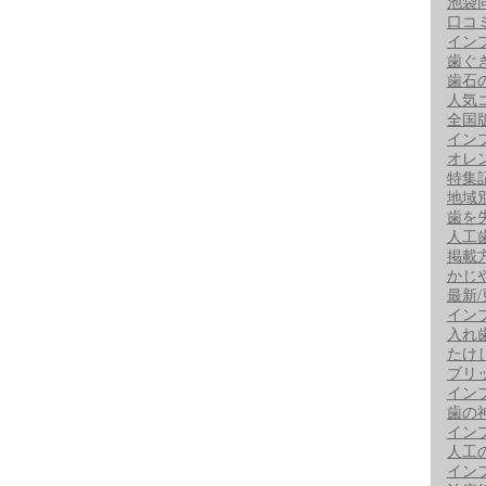
池袋
口コ
イン
歯ぐ
歯石
人気
全国
イン
オレ
特集
地域
歯を
人工
掲載
かじ
最新
イン
入れ
たけ
ブリ
イン
歯の
イン
人工
イン