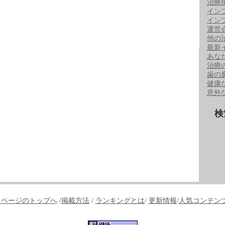
治療
イン
イン
運営
他の
最新
あな
治療
歯の
健康
意外
検
↑ページのトップへ
/
掲載方法
/
ランキングとは
/
更新情報
/
人気コンテン