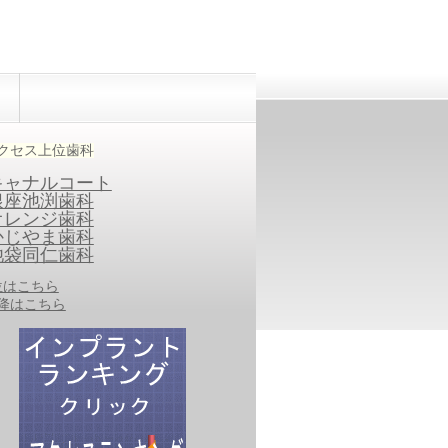
クセス上位歯科
キャナルコート
銀座池渕歯科
オレンジ歯科
かじやま歯科
池袋同仁歯科
0位はこちら
以降はこちら