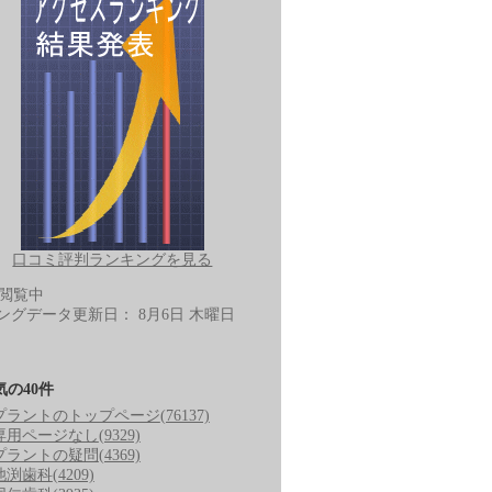
口コミ評判ランキングを見る
-閲覧中
ングデータ更新日：
8月6日 木曜日
気の40件
プラントのトップページ
(76137)
専用ページなし
(9329)
プラントの疑問
(4369)
池渕歯科
(4209)