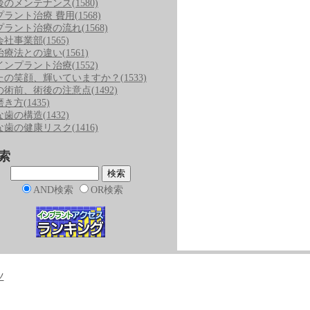
後のメンテナンス
(1580)
プラント治療 費用
(1568)
プラント治療の流れ
(1568)
会社事業部
(1565)
治療法との違い
(1561)
インプラント治療
(1552)
たの笑顔、輝いていますか？
(1533)
の術前、術後の注意点
(1492)
磨き方
(1435)
な歯の構造
(1432)
な歯の健康リスク
(1416)
索
AND検索
OR検索
ツ