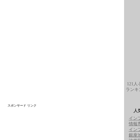
121人
ランキ
スポンサード リンク
人
イン
情報
イン
銀座