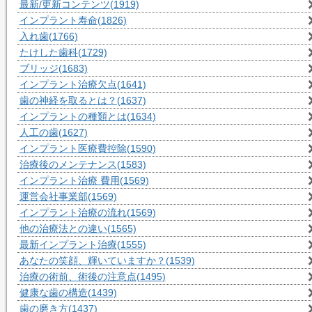
最新/更新コンテンツ
(1919)
インプラント寿命
(1826)
入れ歯
(1766)
たけした歯科
(1729)
ブリッジ
(1683)
インプラント治療欠点
(1641)
歯の神経を取るとは？
(1637)
インプラントの種類とは
(1634)
人工の歯
(1627)
インプラント医療費控除
(1590)
治療後のメンテナンス
(1583)
インプラント治療 費用
(1569)
運営会社事業部
(1569)
インプラント治療の流れ
(1569)
他の治療法との違い
(1565)
最新インプラント治療
(1555)
あなたの笑顔、輝いていますか？
(1539)
治療の術前、術後の注意点
(1495)
健康な歯の構造
(1439)
歯の磨き方
(1437)