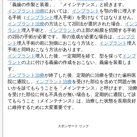
「義歯の作製と装着」、「メインテナンス」と続きます。
インプラント治療
においては、
インプラント
を顎の骨に埋入す
る手術（
インプラント
埋入手術）を受けなくてはなりません。
インプラント治療
の方法として2回法が選択された場合、
イン
ラント
埋入手術と、
インプラント
の上部の粘膜を切開する手術
の2回の手術が必要です。 骨の造成が必要な場合は、
インプラ
ント
埋入手術の前に別個におこなう方法と、
インプラント
埋入
手術と同時おこなう方法があります。
インプラント
埋入した後、一定期間を経て、型を採って
インプ
ラント
の上に付ける義歯の作成をおこない、義歯を装着しま
す。
インプラント治療
が終了した後、定期的に治療を受けた歯科医
院に通院し、
インプラント治療
を受けた部位を含めて問題が無
いかを診てもらうことを「メインテナンス」と呼びます。 治
を受けた部位に何も不具合が無い場合も、定期的に通院して診
てもらうこと（メインテナンス）は、治療した状態を長期良好
に維持するために大変重要です。
スポンサード リンク