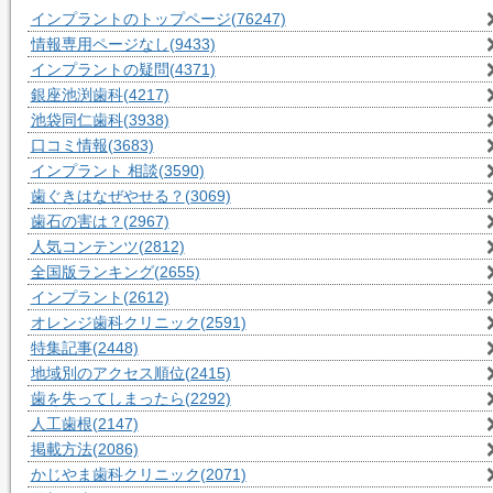
インプラントのトップページ
(76247)
情報専用ページなし
(9433)
インプラントの疑問
(4371)
銀座池渕歯科
(4217)
池袋同仁歯科
(3938)
口コミ情報
(3683)
インプラント 相談
(3590)
歯ぐきはなぜやせる？
(3069)
歯石の害は？
(2967)
人気コンテンツ
(2812)
全国版ランキング
(2655)
インプラント
(2612)
オレンジ歯科クリニック
(2591)
特集記事
(2448)
地域別のアクセス順位
(2415)
歯を失ってしまったら
(2292)
人工歯根
(2147)
掲載方法
(2086)
かじやま歯科クリニック
(2071)