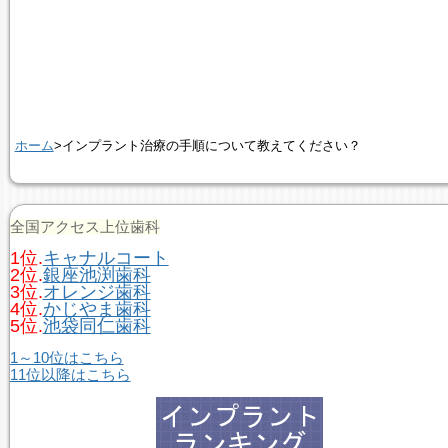
ホーム
>インプラント治療の手順について教えてください？
全国アクセス上位歯科
1位.
キャナルコート
2位.
銀座池渕歯科
3位.
オレンジ歯科
4位.
かじやま歯科
5位.
池袋同仁歯科
1～10位はこちら
11位以降はこちら