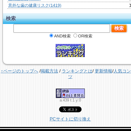
意外な歯の健康リスク
(1419)
検索
AND検索
OR検索
↑ページのトップへ
/
掲載方法
/
ランキングとは
/
更新情報
/
人気コン
ツ
a:439 t:1 y:0
PCサイトに切り換え