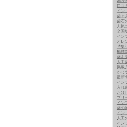
池袋
口コ
イン
歯ぐ
歯石
人気
全国
イン
オレ
特集
地域
歯を
人工
掲載
かじ
最新
イン
入れ
たけ
ブリ
イン
歯の
イン
人工
イン