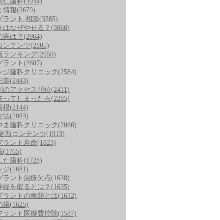
同仁歯科
(3934)
ミ情報
(3679)
プラント 相談
(3585)
きはなぜやせる？
(3066)
の害は？
(2964)
コンテンツ
(2805)
版ランキング
(2650)
プラント
(2607)
ンジ歯科クリニック
(2584)
記事
(2443)
別のアクセス順位
(2411)
失ってしまったら
(2285)
歯根
(2144)
方法
(2083)
やま歯科クリニック
(2066)
/更新コンテンツ
(1913)
プラント寿命
(1823)
歯
(1765)
した歯科
(1728)
ッジ
(1681)
プラント治療欠点
(1638)
神経を取るとは？
(1635)
プラントの種類とは
(1632)
の歯
(1625)
プラント医療費控除
(1587)