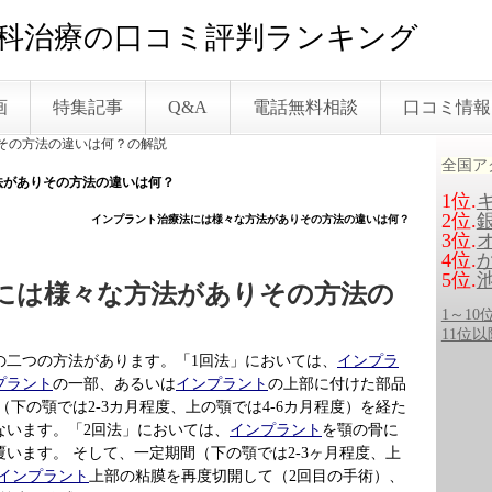
科治療の口コミ評判ランキング
画
特集記事
Q&A
電話無料相談
口コミ情報
その方法の違いは何？の解説
全国ア
法がありその方法の違いは何？
1位.
2位.
インプラント治療法には様々な方法がありその方法の違いは何？
3位.
4位.
5位.
には様々な方法がありその方法の
1～1
11位
法の二つの方法があります。「1回法」においては、
インプラ
プラント
の一部、あるいは
インプラント
の上部に付けた部品
下の顎では2-3カ月程度、上の顎では4-6カ月程度）を経た
ないます。「2回法」においては、
インプラント
を顎の骨に
います。 そして、一定期間（下の顎では2-3ヶ月程度、上
インプラント
上部の粘膜を再度切開して（2回目の手術）、