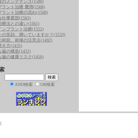
後のメンテナンス
(1580)
プラント治療 費用
(1568)
プラント治療の流れ
(1568)
会社事業部
(1565)
治療法との違い
(1561)
インプラント治療
(1552)
たの笑顔、輝いていますか？
(1533)
の術前、術後の注意点
(1492)
磨き方
(1435)
な歯の構造
(1431)
な歯の健康リスク
(1416)
索
AND検索
OR検索
ツ