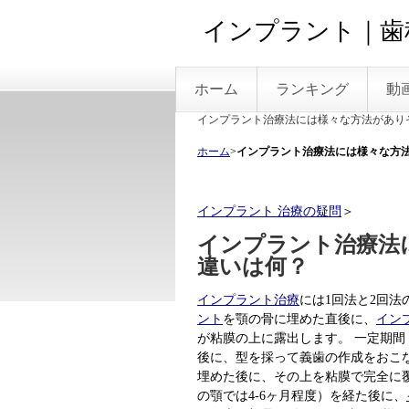
インプラント｜歯
ホーム
ランキング
動
インプラント治療法には様々な方法があり
ホーム
>
インプラント治療法には様々な方
インプラント 治療の疑問
＞
インプラント治療法
違いは何？
インプラント治療
には1回法と2回
ント
を顎の骨に埋めた直後に、
イン
が粘膜の上に露出します。 一定期間（
後に、型を採って義歯の作成をおこ
埋めた後に、その上を粘膜で完全に覆
の顎では4-6ヶ月程度）を経た後に、