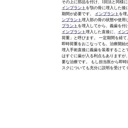
その上に部品を付け、1回法と同様
インプラント
を顎の骨に埋入した後
期間が必要です。
インプラント
を埋
ンプラント
埋入部の骨の状態や使用
プラント
を埋入してから、義歯を付
インプラント
埋入した直後に、
イン
荷重」と呼びます。 一定期間を経
即時荷重をおこなっても、治療開始
埋入手術直後に義歯を装着すること
はすぐに歯が入る利点もありますが
要な治療です。 もし担当医から即
スクについても充分に説明を受けて