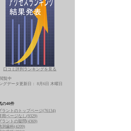
口コミ評判ランキングを見る
-閲覧中
ングデータ更新日：
8月6日 木曜日
気の40件
プラントのトップページ
(76134)
専用ページなし
(9329)
プラントの疑問
(4369)
池渕歯科
(4209)