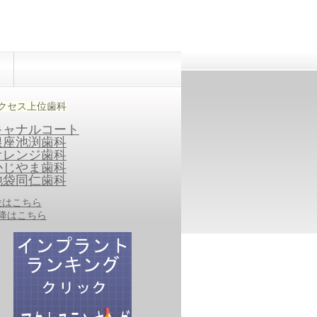
クセス上位歯科
キャナルコート
銀座池渕歯科
オレンジ歯科
かじやま歯科
池袋同仁歯科
0位はこちら
以降はこちら