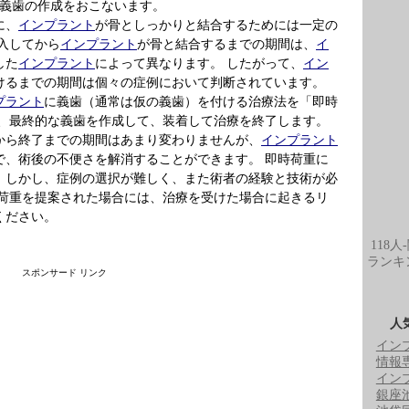
に義歯の作成をおこないます。
に、
インプラント
が骨としっかりと結合するためには一定の
入してから
インプラント
が骨と結合するまでの期間は、
イ
した
インプラント
によって異なります。 したがって、
イン
けるまでの期間は個々の症例において判断されています。
プラント
に義歯（通常は仮の義歯）を付ける治療法を「即時
て、最終的な義歯を作成して、装着して治療を終了します。
から終了までの期間はあまり変わりませんが、
インプラント
で、術後の不便さを解消することができます。 即時荷重に
、しかし、症例の選択が難しく、また術者の経験と技術が必
時荷重を提案された場合には、治療を受けた場合に起きるリ
ください。
118人
ランキ
スポンサード リンク
人
イン
情報
イン
銀座