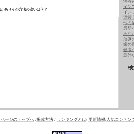
治療
イン
法がありその方法の違いは何？
イン
運営
他の
最新
あな
治療
歯の
健康
意外
検
↑ページのトップへ
/
掲載方法
/
ランキングとは
/
更新情報
/
人気コンテン