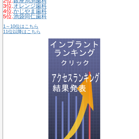
2位.
銀座池渕歯科
3位.
オレンジ歯科
4位.
かじやま歯科
5位.
池袋同仁歯科
1～10位はこちら
11位以降はこちら