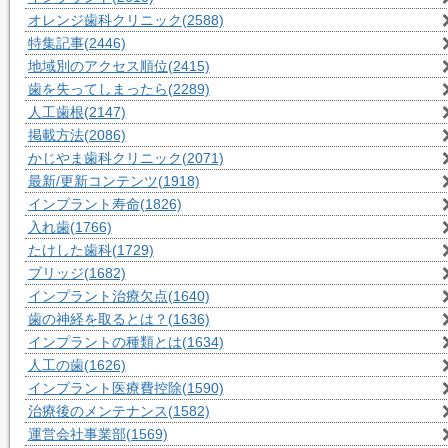
オレンジ歯科クリニック
(2588)
特集記事
(2446)
地域別のアクセス順位
(2415)
歯を失ってしまったら
(2289)
人工歯根
(2147)
掲載方法
(2086)
かじやま歯科クリニック
(2071)
最新/更新コンテンツ
(1918)
インプラント寿命
(1826)
入れ歯
(1766)
たけした歯科
(1729)
ブリッジ
(1682)
インプラント治療欠点
(1640)
歯の神経を取るとは？
(1636)
インプラントの種類とは
(1634)
人工の歯
(1626)
インプラント医療費控除
(1590)
治療後のメンテナンス
(1582)
運営会社事業部
(1569)