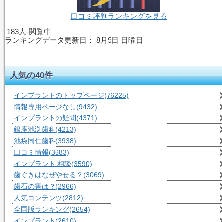
口コミ評判ランキングを見る
183人-閲覧中
ランキングデータ更新日：
8月9日 日曜日
人気の40件
インプラントのトップページ
(76225)
情報専用ページなし
(9432)
インプラントの疑問
(4371)
銀座池渕歯科
(4213)
池袋同仁歯科
(3938)
口コミ情報
(3683)
インプラント 相談
(3590)
歯ぐきはなぜやせる？
(3069)
歯石の害は？
(2966)
人気コンテンツ
(2812)
全国版ランキング
(2654)
インプラント
(2610)