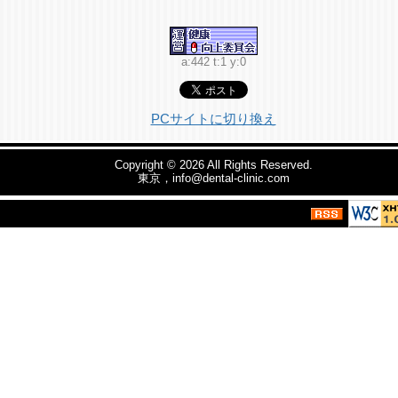
a:442 t:1 y:0
PCサイトに切り換え
Copyright © 2026
All Rights Reserved.
東京，info@dental-clinic.com