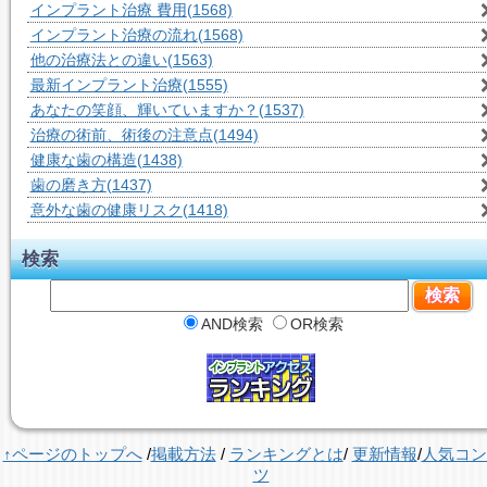
インプラント治療 費用
(1568)
インプラント治療の流れ
(1568)
他の治療法との違い
(1563)
最新インプラント治療
(1555)
あなたの笑顔、輝いていますか？
(1537)
治療の術前、術後の注意点
(1494)
健康な歯の構造
(1438)
歯の磨き方
(1437)
意外な歯の健康リスク
(1418)
検索
AND検索
OR検索
↑ページのトップへ
/
掲載方法
/
ランキングとは
/
更新情報
/
人気コン
ツ