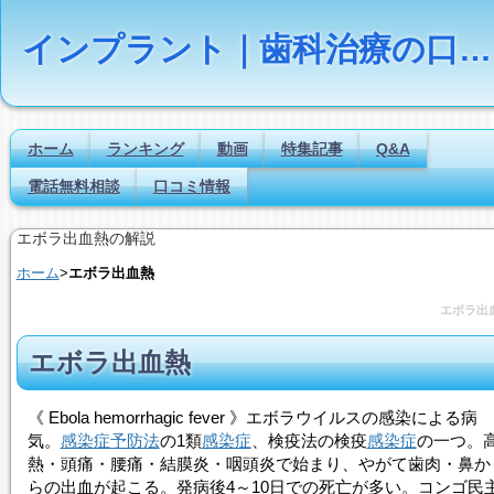
インプラント｜歯科治療の口コミ評判ランキング
ホーム
ランキング
動画
特集記事
Q&A
電話無料相談
口コミ情報
エボラ出血熱の解説
ホーム
>
エボラ出血熱
エボラ出
エボラ出血熱
《 Ebola hemorrhagic fever 》エボラウイルスの感染による病
気。
感染症予防法
の1類
感染症
、検疫法の検疫
感染症
の一つ。
熱・頭痛・腰痛・結膜炎・咽頭炎で始まり、やがて歯肉・鼻か
らの出血が起こる。発病後4～10日での死亡が多い。コンゴ民