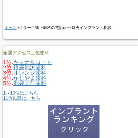
ホーム
>クラーク矯正歯科の電話deゼロ円インプラント相談
全国アクセス上位歯科
1位.
キャナルコート
2位.
銀座池渕歯科
3位.
オレンジ歯科
4位.
かじやま歯科
5位.
池袋同仁歯科
1～10位はこちら
11位以降はこちら