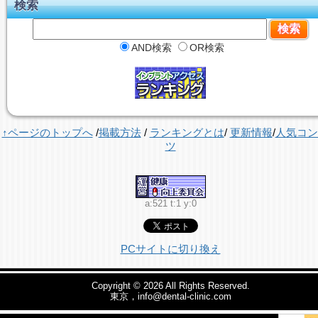
検索
AND検索
OR検索
↑ページのトップへ
/
掲載方法
/
ランキングとは
/
更新情報
/
人気コン
ツ
a:521 t:1 y:0
PCサイトに切り換え
Copyright © 2026
All Rights Reserved.
東京，info@dental-clinic.com