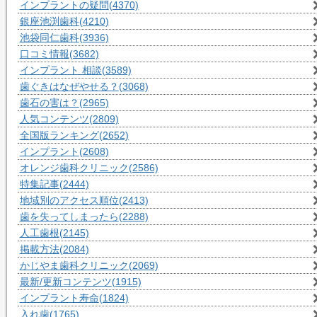
インプラントの疑問
(4370)
銀座池渕歯科
(4210)
池袋同仁歯科
(3936)
口コミ情報
(3682)
インプラント 相談
(3589)
歯ぐきはなぜやせる？
(3068)
歯石の害は？
(2965)
人気コンテンツ
(2809)
全国版ランキング
(2652)
インプラント
(2608)
オレンジ歯科クリニック
(2586)
特集記事
(2444)
地域別のアクセス順位
(2413)
歯を失ってしまったら
(2288)
人工歯根
(2145)
掲載方法
(2084)
かじやま歯科クリニック
(2069)
最新/更新コンテンツ
(1915)
インプラント寿命
(1824)
入れ歯
(1765)