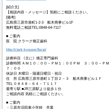
[紹介文]
【相談内容・メッセージ】気軽にご相談ください。
[備考]
広島県三原市港町1-2-3 船木商事ビル1F
無料電話ご相談TEL:0848-64-7117
■ ご案内
医 院 クラーク矯正歯科
http://clark-kyousei.ftw.jp/
診療科目 《主に》矯正専門歯科
診療時間 ＡＭ１０：００－ＰＭ１：００ＰＭ ３：００－Ｐ
７：００
休診日 木曜日・隔週日曜日・祝日
住 所 広島県三原市港町１丁目２－３ 船木商事ビル１Ｆ
TEL ０８４８－６４－７１１７
最寄り駅 ■JR三原駅より徒歩１分
ご相談内容 気軽にご相談ください。
■ ご案内
・三原市沼田東小学校 卒業