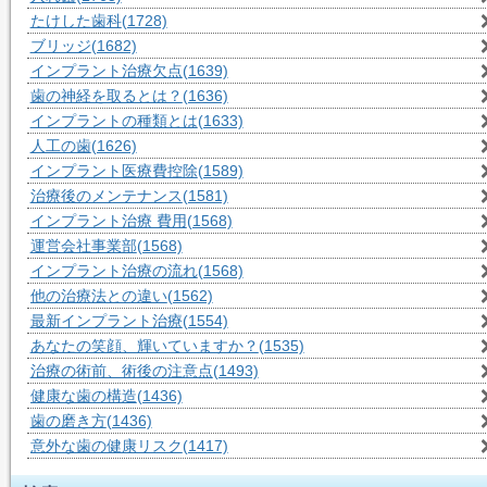
たけした歯科
(1728)
ブリッジ
(1682)
インプラント治療欠点
(1639)
歯の神経を取るとは？
(1636)
インプラントの種類とは
(1633)
人工の歯
(1626)
インプラント医療費控除
(1589)
治療後のメンテナンス
(1581)
インプラント治療 費用
(1568)
運営会社事業部
(1568)
インプラント治療の流れ
(1568)
他の治療法との違い
(1562)
最新インプラント治療
(1554)
あなたの笑顔、輝いていますか？
(1535)
治療の術前、術後の注意点
(1493)
健康な歯の構造
(1436)
歯の磨き方
(1436)
意外な歯の健康リスク
(1417)