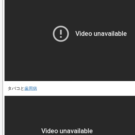
タバコと
歯周病