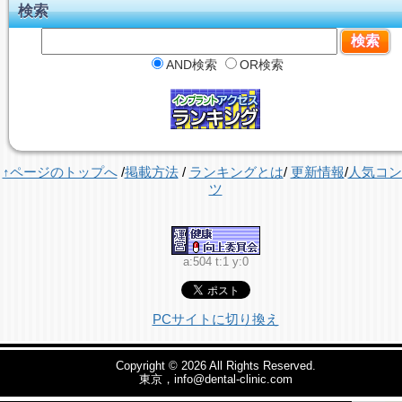
検索
AND検索
OR検索
↑ページのトップへ
/
掲載方法
/
ランキングとは
/
更新情報
/
人気コン
ツ
a:504 t:1 y:0
PCサイトに切り換え
Copyright © 2026
All Rights Reserved.
東京，info@dental-clinic.com