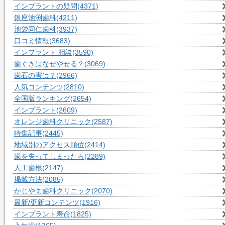
インプラントの疑問
(4371)
銀座池渕歯科
(4211)
池袋同仁歯科
(3937)
口コミ情報
(3683)
インプラント 相談
(3590)
歯ぐきはなぜやせる？
(3069)
歯石の害は？
(2966)
人気コンテンツ
(2810)
全国版ランキング
(2654)
インプラント
(2609)
オレンジ歯科クリニック
(2587)
特集記事
(2445)
地域別のアクセス順位
(2414)
歯を失ってしまったら
(2289)
人工歯根
(2147)
掲載方法
(2085)
かじやま歯科クリニック
(2070)
最新/更新コンテンツ
(1916)
インプラント寿命
(1825)