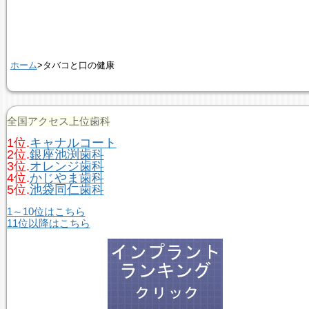
ホーム
>タバコと口の健康
全国アクセス上位歯科
1位.
キャナルコート
2位.
銀座池渕歯科
3位.
オレンジ歯科
4位.
かじやま歯科
5位.
池袋同仁歯科
1～10位はこちら
11位以降はこちら