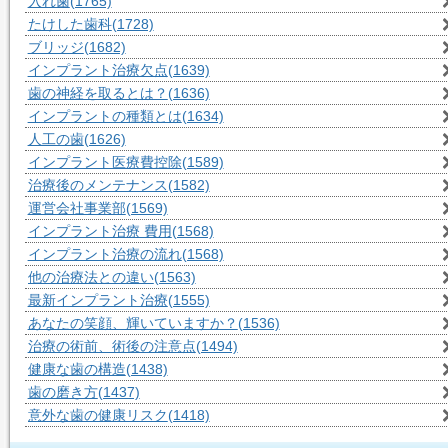
入れ歯
(1765)
たけした歯科
(1728)
ブリッジ
(1682)
インプラント治療欠点
(1639)
歯の神経を取るとは？
(1636)
インプラントの種類とは
(1634)
人工の歯
(1626)
インプラント医療費控除
(1589)
治療後のメンテナンス
(1582)
運営会社事業部
(1569)
インプラント治療 費用
(1568)
インプラント治療の流れ
(1568)
他の治療法との違い
(1563)
最新インプラント治療
(1555)
あなたの笑顔、輝いていますか？
(1536)
治療の術前、術後の注意点
(1494)
健康な歯の構造
(1438)
歯の磨き方
(1437)
意外な歯の健康リスク
(1418)