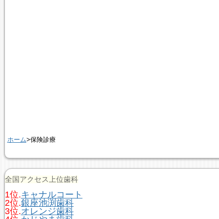
ホーム
>保険診療
全国アクセス上位歯科
1位.
キャナルコート
2位.
銀座池渕歯科
3位.
オレンジ歯科