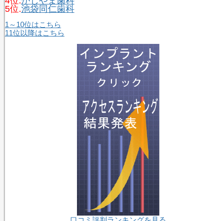
4位.
かじやま歯科
5位.
池袋同仁歯科
1～10位はこちら
11位以降はこちら
口コミ評判ランキングを見る