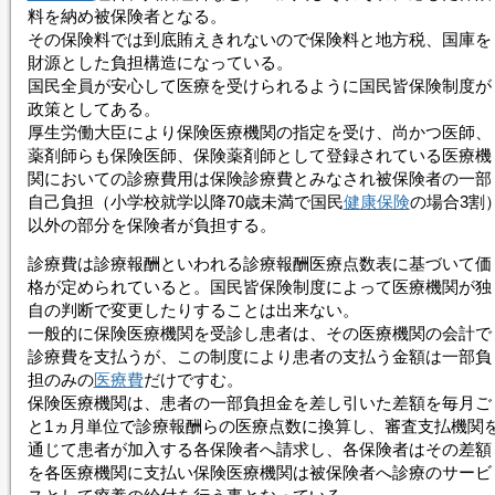
料を納め被保険者となる。
その保険料では到底賄えきれないので保険料と地方税、国庫を
財源とした負担構造になっている。
国民全員が安心して医療を受けられるように国民皆保険制度が
政策としてある。
厚生労働大臣により保険医療機関の指定を受け、尚かつ医師、
薬剤師らも保険医師、保険薬剤師として登録されている医療機
関においての診療費用は
保険診療
費とみなされ被保険者の一部
自己負担（小学校就学以降70歳未満で国民
健康保険
の場合3割
以外の部分を保険者が負担する。
診療費は診療報酬といわれる診療報酬医療点数表に基づいて価
格が定められていると。国民皆保険制度によって医療機関が独
自の判断で変更したりすることは出来ない。
一般的に保険医療機関を受診し患者は、その医療機関の会計で
診療費を支払うが、この制度により患者の支払う金額は一部負
担のみの
医療費
だけですむ。
保険医療機関は、患者の一部負担金を差し引いた差額を毎月ご
と1ヵ月単位で診療報酬らの医療点数に換算し、審査支払機関
通じて患者が加入する各保険者へ請求し、各保険者はその差額
を各医療機関に支払い保険医療機関は被保険者へ診療のサービ