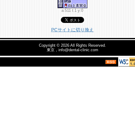
a:511 t:1 y:0
PCサイトに切り換え
Copyright © 2026
All Rights Reserved.
東京，info@dental-clinic.com