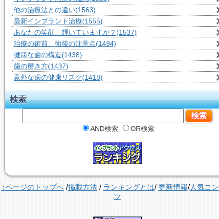
他の治療法との違い
(1563)
最新インプラント治療
(1555)
あなたの笑顔、輝いていますか？
(1537)
治療の術前、術後の注意点
(1494)
健康な歯の構造
(1438)
歯の磨き方
(1437)
意外な歯の健康リスク
(1418)
検索
AND検索
OR検索
↑ページのトップへ
/
掲載方法
/
ランキングとは
/
更新情報
/
人気コン
ツ