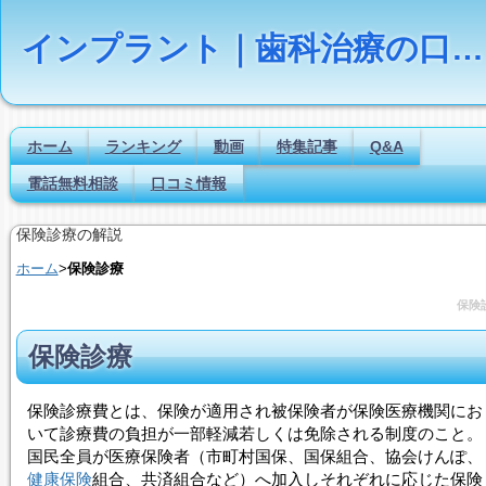
インプラント｜歯科治療の口コミ評判ランキング
ホーム
ランキング
動画
特集記事
Q&A
電話無料相談
口コミ情報
保険診療の解説
ホーム
>
保険診療
保険
保険診療
保険診療
費とは、保険が適用され被保険者が保険医療機関にお
いて診療費の負担が一部軽減若しくは免除される制度のこと。
国民全員が医療保険者（市町村国保、国保組合、協会けんぽ、
健康保険
組合、共済組合など）へ加入しそれぞれに応じた保険