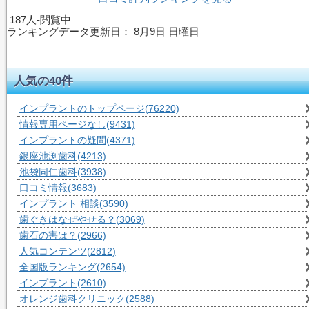
187人-閲覧中
ランキングデータ更新日：
8月9日 日曜日
人気の40件
インプラントのトップページ
(76220)
情報専用ページなし
(9431)
インプラントの疑問
(4371)
銀座池渕歯科
(4213)
池袋同仁歯科
(3938)
口コミ情報
(3683)
インプラント 相談
(3590)
歯ぐきはなぜやせる？
(3069)
歯石の害は？
(2966)
人気コンテンツ
(2812)
全国版ランキング
(2654)
インプラント
(2610)
オレンジ歯科クリニック
(2588)