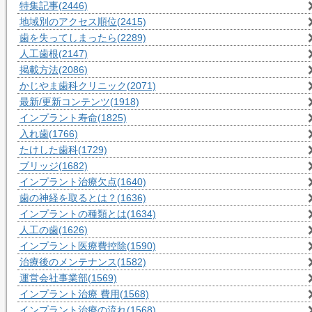
特集記事
(2446)
地域別のアクセス順位
(2415)
歯を失ってしまったら
(2289)
人工歯根
(2147)
掲載方法
(2086)
かじやま歯科クリニック
(2071)
最新/更新コンテンツ
(1918)
インプラント寿命
(1825)
入れ歯
(1766)
たけした歯科
(1729)
ブリッジ
(1682)
インプラント治療欠点
(1640)
歯の神経を取るとは？
(1636)
インプラントの種類とは
(1634)
人工の歯
(1626)
インプラント医療費控除
(1590)
治療後のメンテナンス
(1582)
運営会社事業部
(1569)
インプラント治療 費用
(1568)
インプラント治療の流れ
(1568)