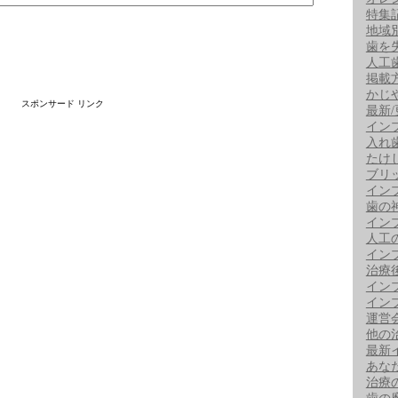
特集
地域
歯を
人工
掲載
かじ
スポンサード リンク
最新
イン
入れ
たけ
ブリ
イン
歯の
イン
人工
イン
治療
イン
イン
運営
他の
最新
あな
治療