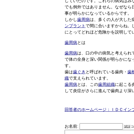
していたのです。これらの病気はみ
でも例外ではありません。なぜなら
事が明らかになっているからです。
しかし
歯周病
は、多くの人が大した
ンプラント
で間に合いますからね。
にとってどれほど危険かを説明して
歯周病
とは
歯周病
は、口の中の病気と考えられ
で体の全身と深い関係が明らかにな
す。
歯は
歯ぐき
と呼ばれている歯肉・
歯
織
で支えられています。
歯周病
とは、この
歯周組織
に起こる
して炎症がさらに進んで歯肉より深
回答者のホームページ：ＩＤＣイン
お名前:
認証コー