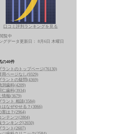
口コミ評判ランキングを見る
-閲覧中
ングデータ更新日：
8月6日 木曜日
気の40件
プラントのトップページ
(76130)
専用ページなし
(9329)
プラントの疑問
(4369)
池渕歯科
(4209)
同仁歯科
(3934)
ミ情報
(3679)
プラント 相談
(3584)
きはなぜやせる？
(3066)
の害は？
(2964)
コンテンツ
(2804)
版ランキング
(2650)
プラント
(2607)
ンジ歯科クリニック
(2584)