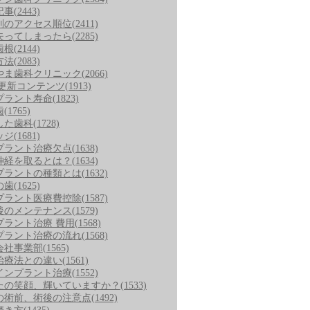
記事
(2443)
別のアクセス順位
(2411)
失ってしまったら
(2285)
歯根
(2144)
方法
(2083)
やま歯科クリニック
(2066)
/更新コンテンツ
(1913)
プラント寿命
(1823)
歯
(1765)
した歯科
(1728)
ッジ
(1681)
プラント治療欠点
(1638)
神経を取るとは？
(1634)
プラントの種類とは
(1632)
の歯
(1625)
プラント医療費控除
(1587)
後のメンテナンス
(1579)
プラント治療 費用
(1568)
プラント治療の流れ
(1568)
会社事業部
(1565)
治療法との違い
(1561)
インプラント治療
(1552)
たの笑顔、輝いていますか？
(1533)
の術前、術後の注意点
(1492)