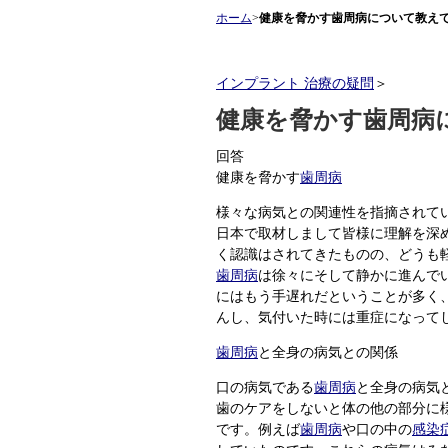
ホーム
>
健康を脅かす歯周病について教え
インプラント 治療の疑問
＞
健康を脅かす歯周病
回答
健康を脅かす
歯周病
様々な病気との関連性を指摘されて
日本で取材しまして皆様に理解を深
く認識はされてきたものの、どうも
歯周病
は徐々にそして静かに進んで
にはもう手遅れだということが多く
んし、気付いた時には重症になって
歯周病
と全身の病気との関係
口の病気である
歯周病
と全身の病気
歯のケアをしないと体の他の部分に
です。例えば
歯周病
や口の中の
感染