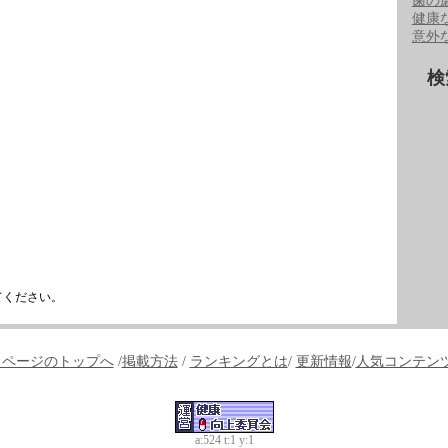
歯の
健康
意外
検
てください。
↑ページのトップへ
/
掲載方法
/
ランキングとは
/
更新情報
/
人気コンテン
a:524 t:1 y:1