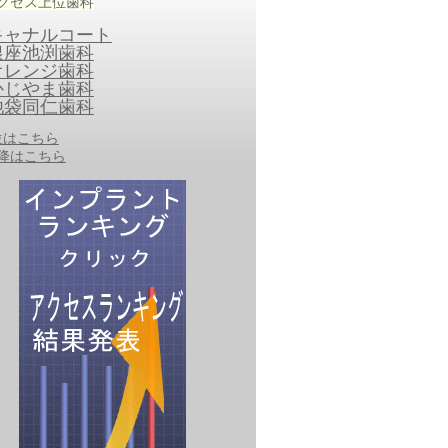
クセス上位歯科
キャナルコート
銀座池渕歯科
オレンジ歯科
かじやま歯科
池袋同仁歯科
0位はこちら
以降はこちら