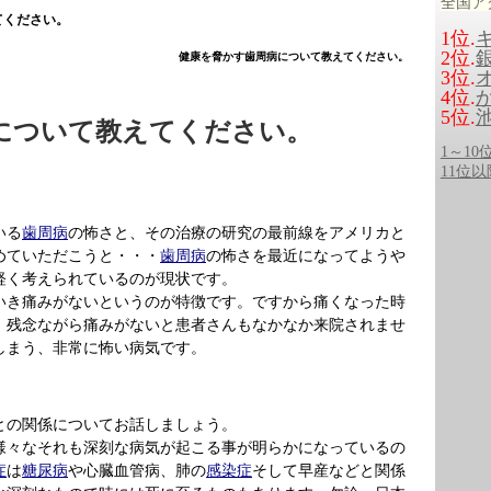
全国ア
てください。
1位.
2位.
健康を脅かす歯周病について教えてください。
3位.
4位.
5位.
について教えてください。
1～1
11位
いる
歯周病
の怖さと、その治療の研究の最前線をアメリカと
めていただこうと・・・
歯周病
の怖さを最近になってようや
軽く考えられているのが現状です。
いき痛みがないというのが特徴です。ですから痛くなった時
、残念ながら痛みがないと患者さんもなかなか来院されませ
しまう、非常に怖い病気です。
との関係についてお話しましょう。
様々なそれも深刻な病気が起こる事が明らかになっているの
症
は
糖尿病
や心臓血管病、肺の
感染症
そして早産などと関係