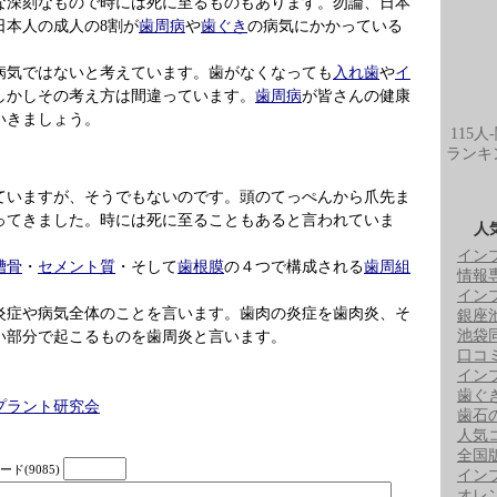
な深刻なもので時には死に至るものもあります。勿論、日本
日本人の成人の8割が
歯周病
や
歯ぐき
の病気にかかっている
病気ではないと考えています。歯がなくなっても
入れ歯
や
イ
しかしその考え方は間違っています。
歯周病
が皆さんの健康
いきましょう。
115人
ランキ
ていますが、そうでもないのです。頭のてっぺんから爪先ま
ってきました。時には死に至ることもあると言われていま
人
イン
槽骨
・
セメント質
・そして
歯根膜
の４つで構成される
歯周組
情報
イン
炎症や病気全体のことを言います。歯肉の炎症を歯肉炎、そ
銀座
池袋
い部分で起こるものを歯周炎と言います。
口コ
イン
歯ぐ
プラント研究会
歯石
人気
全国
ド(9085)
イン
オレ