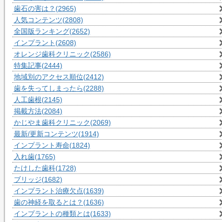
歯石の害は？
(2965)
人気コンテンツ
(2808)
全国版ランキング
(2652)
インプラント
(2608)
オレンジ歯科クリニック
(2586)
特集記事
(2444)
地域別のアクセス順位
(2412)
歯を失ってしまったら
(2288)
人工歯根
(2145)
掲載方法
(2084)
かじやま歯科クリニック
(2069)
最新/更新コンテンツ
(1914)
インプラント寿命
(1824)
入れ歯
(1765)
たけした歯科
(1728)
ブリッジ
(1682)
インプラント治療欠点
(1639)
歯の神経を取るとは？
(1636)
インプラントの種類とは
(1633)