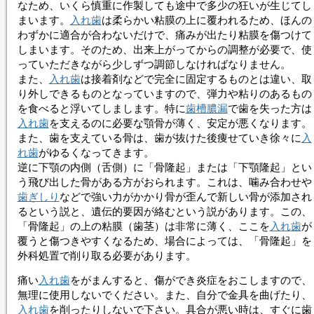
なため、いくら慎重に作製しても途中で多少の狂いが生じてし
まいます。
入れ歯
は柔らかい粘膜の上に覆われるため、ほんの
わずかに適合が合わないだけで、痛みが出たり粘膜を傷つけて
しまいます。そのため、出来上がってからの調整が必要で、使
っていただきながら少しずつ調節しなければなりません。
また、
入れ歯
は接着剤などで完全に固定するものとは違い、取
り外しできるものとなっていますので、弾力や粘りのあるもの
を食べると浮いてしまします。特に
歯槽膿漏
で歯を失った方は
入れ歯
を支えるのに必要な顎骨が薄く、安定が悪くなります。
また、歯を支えている骨は、歯が抜けた後痩せていき徐々に
入
れ歯
がゆるくなってきます。
逆に下顎の内側（舌側）に「骨隆起」または「下顎隆起」とい
う飛び出した骨がある方がおられます。これは、噛み合わせや
歯ぎしり
などで強い力がかかり骨が歪んで新しい骨が添加され
るという説と、遺伝的要因が絡むという説があります。この、
「骨隆起」の上の粘膜（歯茎）は非常に薄く、ここを
入れ歯
が
覆うと傷つきやすくなるため、場合によっては、「骨隆起」を
外科処置で削り取る必要があります。
痛い
入れ歯
をがまんすると、傷ができ炎症をおこしますので、
無理に使用しないでください。また、自分で金具を曲げたり、
入れ歯
を削ったりしないで下さい。具合が悪い時は、すぐに歯