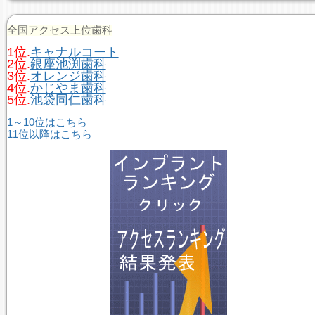
全国アクセス上位歯科
1位.
キャナルコート
2位.
銀座池渕歯科
3位.
オレンジ歯科
4位.
かじやま歯科
5位.
池袋同仁歯科
1～10位はこちら
11位以降はこちら