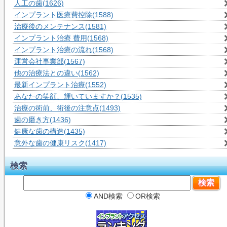
人工の歯
(1626)
インプラント医療費控除
(1588)
治療後のメンテナンス
(1581)
インプラント治療 費用
(1568)
インプラント治療の流れ
(1568)
運営会社事業部
(1567)
他の治療法との違い
(1562)
最新インプラント治療
(1552)
あなたの笑顔、輝いていますか？
(1535)
治療の術前、術後の注意点
(1493)
歯の磨き方
(1436)
健康な歯の構造
(1435)
意外な歯の健康リスク
(1417)
検索
AND検索
OR検索