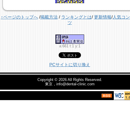
↑ページのトップへ
/
掲載方法
/
ランキングとは
/
更新情報
/
人気コン
ツ
a:661 t:1 y:1
PCサイトに切り換え
Copyright © 2026
All Rights Reserved.
東京，info@dental-clinic.com