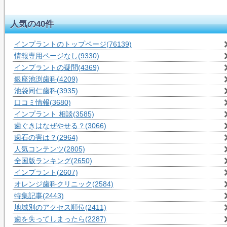
人気の40件
インプラントのトップページ
(76139)
情報専用ページなし
(9330)
インプラントの疑問
(4369)
銀座池渕歯科
(4209)
池袋同仁歯科
(3935)
口コミ情報
(3680)
インプラント 相談
(3585)
歯ぐきはなぜやせる？
(3066)
歯石の害は？
(2964)
人気コンテンツ
(2805)
全国版ランキング
(2650)
インプラント
(2607)
オレンジ歯科クリニック
(2584)
特集記事
(2443)
地域別のアクセス順位
(2411)
歯を失ってしまったら
(2287)