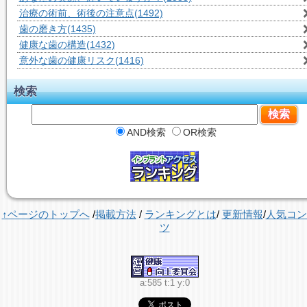
治療の術前、術後の注意点
(1492)
歯の磨き方
(1435)
健康な歯の構造
(1432)
意外な歯の健康リスク
(1416)
検索
AND検索
OR検索
↑ページのトップへ
/
掲載方法
/
ランキングとは
/
更新情報
/
人気コン
ツ
a:585 t:1 y:0