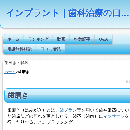
インプラント｜歯科治療の口コミ評判ランキング
ホーム
ランキング
動画
特集記事
Q&A
電話無料相談
口コミ情報
歯磨きの解説
ホーム
>
歯磨き
歯
歯磨き
歯磨き
（はみがき）とは、
歯ブラシ
等を用いて歯や歯茎につい
た歯垢などの汚れを落としたり、歯茎（歯肉）に
マッサージ
を
行ったりすること。ブラッシング。