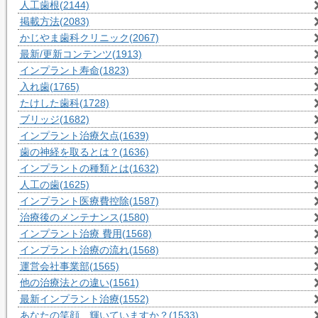
人工歯根
(2144)
掲載方法
(2083)
かじやま歯科クリニック
(2067)
最新/更新コンテンツ
(1913)
インプラント寿命
(1823)
入れ歯
(1765)
たけした歯科
(1728)
ブリッジ
(1682)
インプラント治療欠点
(1639)
歯の神経を取るとは？
(1636)
インプラントの種類とは
(1632)
人工の歯
(1625)
インプラント医療費控除
(1587)
治療後のメンテナンス
(1580)
インプラント治療 費用
(1568)
インプラント治療の流れ
(1568)
運営会社事業部
(1565)
他の治療法との違い
(1561)
最新インプラント治療
(1552)
あなたの笑顔、輝いていますか？
(1533)