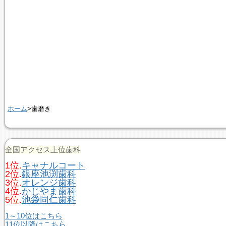
ホーム
>歯磨き
全国アクセス上位歯科
1位.
キャナルコート
2位.
銀座池渕歯科
3位.
オレンジ歯科
4位.
かじやま歯科
5位.
池袋同仁歯科
1～10位はこちら
11位以降はこちら