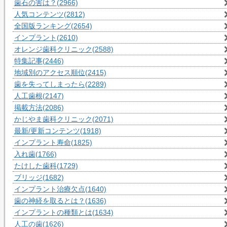
歯石の害は？
(2966)
人気コンテンツ
(2812)
全国版ランキング
(2654)
インプラント
(2610)
オレンジ歯科クリニック
(2588)
特集記事
(2446)
地域別のアクセス順位
(2415)
歯を失ってしまったら
(2289)
人工歯根
(2147)
掲載方法
(2086)
かじやま歯科クリニック
(2071)
最新/更新コンテンツ
(1918)
インプラント寿命
(1825)
入れ歯
(1766)
たけした歯科
(1729)
ブリッジ
(1682)
インプラント治療欠点
(1640)
歯の神経を取るとは？
(1636)
インプラントの種類とは
(1634)
人工の歯
(1626)