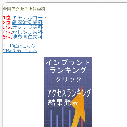
全国アクセス上位歯科
1位.
キャナルコート
2位.
銀座池渕歯科
3位.
オレンジ歯科
4位.
かじやま歯科
5位.
池袋同仁歯科
1～10位はこちら
11位以降はこちら