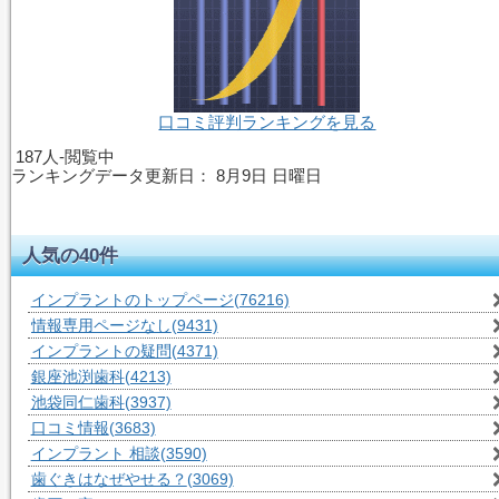
口コミ評判ランキングを見る
187人-閲覧中
ランキングデータ更新日：
8月9日 日曜日
人気の40件
インプラントのトップページ
(76216)
情報専用ページなし
(9431)
インプラントの疑問
(4371)
銀座池渕歯科
(4213)
池袋同仁歯科
(3937)
口コミ情報
(3683)
インプラント 相談
(3590)
歯ぐきはなぜやせる？
(3069)