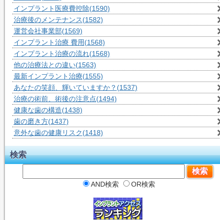
インプラント医療費控除
(1590)
治療後のメンテナンス
(1582)
運営会社事業部
(1569)
インプラント治療 費用
(1568)
インプラント治療の流れ
(1568)
他の治療法との違い
(1563)
最新インプラント治療
(1555)
あなたの笑顔、輝いていますか？
(1537)
治療の術前、術後の注意点
(1494)
健康な歯の構造
(1438)
歯の磨き方
(1437)
意外な歯の健康リスク
(1418)
検索
AND検索
OR検索