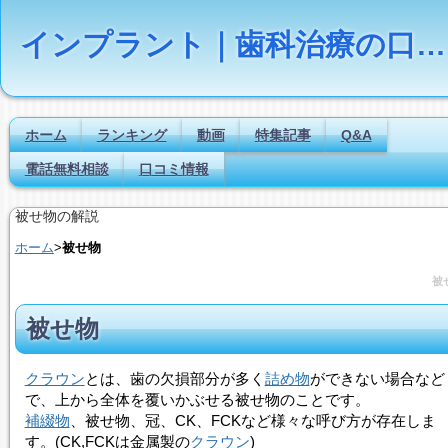
インプラント｜歯科治療の口コミ評判ランキング
ホーム
ランキング
動画
特集記事
Q&A
電話無料相談
口コミ情報
被せ物の解説
ホーム
>
被せ物
被
被せ物
クラウン
とは、歯の欠損部分が多く
詰め物
ができない場合など
で、上から全体を覆いかぶせる
被せ物
のことです。
補綴物
、
被せ物
、冠、CK、FCKなど様々な呼び方が存在しま
す。(CK,FCKは金属製の
クラウン
)