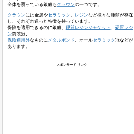
全体を覆っている銀歯も
クラウン
の一つです。
クラウン
には金属や
セラミック
、
レジン
など様々な種類が存在
し、それぞれ違った特徴を持っています。
保険を適用できるのに銀歯、
硬質レジンジャケット
、
硬質レジ
ン
前装冠、
保険適用外
なものに
メタルボンド
、オール
セラミック
冠などが
あります。
スポンサード リンク