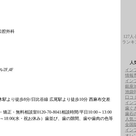
口腔外科
127人
ランキ
人
2F,4F
イン
情報
イン
銀座
池袋
口コ
木駅より徒歩8分/日比谷線 広尾駅より徒歩10分 西麻布交差
イン
歯ぐ
・矯正・無料相談室0120-70-8041相談時間/平日10:00～13:00
歯石
:00 14:30～18:00(水・祝お休み）歯並び、歯の隙間、歯や歯肉の色等
人気
全国
イン
オレ