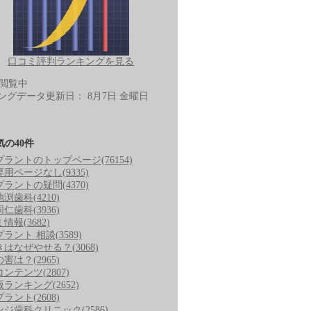
口コミ評判ランキングを見る
-閲覧中
ングデータ更新日：
8月7日 金曜日
気の40件
プラントのトップページ
(76154)
専用ページなし
(9335)
プラントの疑問
(4370)
池渕歯科
(4210)
同仁歯科
(3936)
ミ情報
(3682)
プラント 相談
(3589)
きはなぜやせる？
(3068)
の害は？
(2965)
コンテンツ
(2807)
版ランキング
(2652)
プラント
(2608)
ンジ歯科クリニック
(2586)