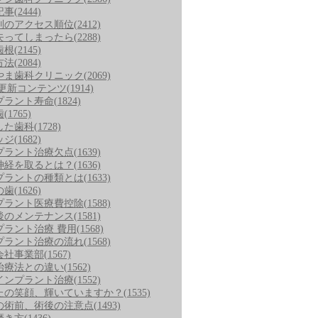
記事
(2444)
別のアクセス順位
(2412)
失ってしまったら
(2288)
歯根
(2145)
方法
(2084)
やま歯科クリニック
(2069)
/更新コンテンツ
(1914)
プラント寿命
(1824)
歯
(1765)
した歯科
(1728)
ッジ
(1682)
プラント治療欠点
(1639)
神経を取るとは？
(1636)
プラントの種類とは
(1633)
の歯
(1626)
プラント医療費控除
(1588)
後のメンテナンス
(1581)
プラント治療 費用
(1568)
プラント治療の流れ
(1568)
会社事業部
(1567)
治療法との違い
(1562)
インプラント治療
(1552)
たの笑顔、輝いていますか？
(1535)
の術前、術後の注意点
(1493)