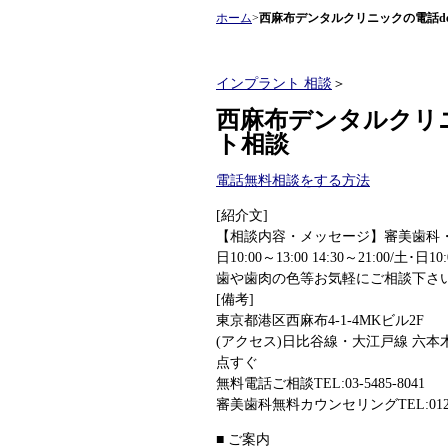
ホーム
>
西麻布デンタルクリニックの電話d
インプラント 相談
＞
西麻布デンタルクリ
ト相談
電話無料相談をする方法
[紹介文]
【相談内容・メッセージ】審美歯科
日10:00～13:00 14:30～21:00/土
歯や歯肉の色等お気軽にご相談下さ
[備考]
東京都港区西麻布4-1-4MKビル2F
(アクセス)日比谷線・大江戸線 六本
点すぐ
無料電話ご相談TEL:03-5485-8041
審美歯科無料カウンセリングTEL:0120-
■ ご案内