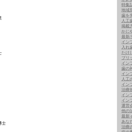
特集
地域
歯を
業
人工
掲載
かじ
最新
イン
入れ
たけ
士
ブリ
イン
歯の
イン
人工
イン
治療
イン
イン
運営
他の
最新
あな
博士
治療