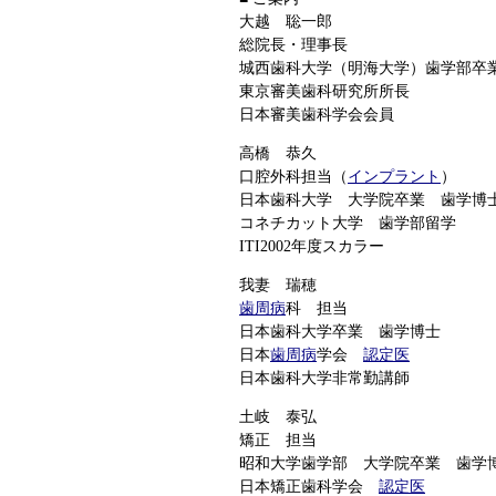
大越 聡一郎
総院長・理事長
城西歯科大学（明海大学）歯学部卒
東京審美歯科研究所所長
日本審美歯科学会会員
高橋 恭久
口腔外科担当（
インプラント
）
日本歯科大学 大学院卒業 歯学博
コネチカット大学 歯学部留学
ITI2002年度スカラー
我妻 瑞穂
歯周病
科 担当
日本歯科大学卒業 歯学博士
日本
歯周病
学会
認定医
日本歯科大学非常勤講師
土岐 泰弘
矯正 担当
昭和大学歯学部 大学院卒業 歯学
日本矯正歯科学会
認定医