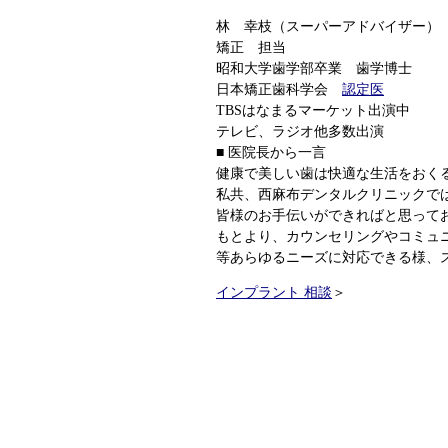
林 幸枝（スーパーアドバイザー）
矯正 担当
昭和大学歯学部卒業 歯学博士
日本矯正歯科学会
認定医
TBSはなまるマーケット出演中
テレビ、ラジオ他多数出演
■ 医院長から一言
健康で美しい歯は快適な生活をおく
私共、西麻布デンタルクリニックで
皆様のお手伝いができればと思って
もとより、カウンセリングやコミュ
等あらゆるニーズに対応できる様、
インプラント 相談
＞