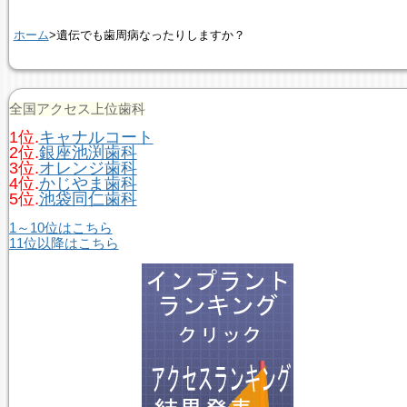
ホーム
>遺伝でも歯周病なったりしますか？
全国アクセス上位歯科
1位.
キャナルコート
2位.
銀座池渕歯科
3位.
オレンジ歯科
4位.
かじやま歯科
5位.
池袋同仁歯科
1～10位はこちら
11位以降はこちら