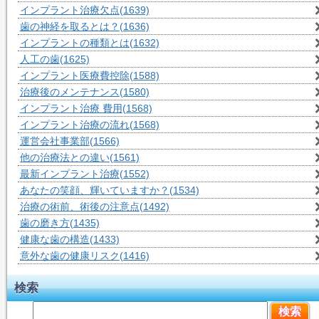
インプラント治療欠点
(1639)
歯の神経を取るとは？
(1636)
インプラントの種類とは
(1632)
人工の歯
(1625)
インプラント医療費控除
(1588)
治療後のメンテナンス
(1580)
インプラント治療 費用
(1568)
インプラント治療の流れ
(1568)
運営会社事業部
(1566)
他の治療法との違い
(1561)
最新インプラント治療
(1552)
あなたの笑顔、輝いていますか？
(1534)
治療の術前、術後の注意点
(1492)
歯の磨き方
(1435)
健康な歯の構造
(1433)
意外な歯の健康リスク
(1416)
検索