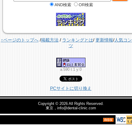
AND検索
OR検索
↑ページのトップへ
/
掲載方法
/
ランキングとは
/
更新情報
/
人気コン
ツ
a:590 t:1 y:0
PCサイトに切り換え
Copyright © 2026
All Rights Reserved.
東京，info@dental-clinic.com