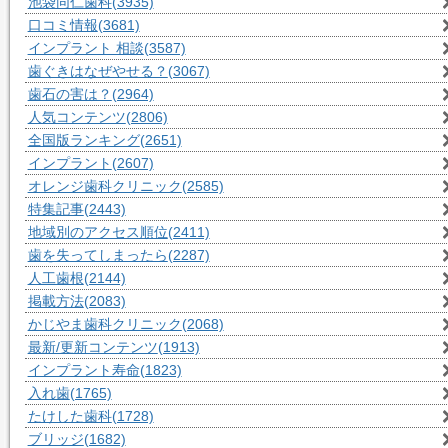
池袋同仁歯科
(3935)
口コミ情報
(3681)
インプラント 相談
(3587)
歯ぐきはなぜやせる？
(3067)
歯石の害は？
(2964)
人気コンテンツ
(2806)
全国版ランキング
(2651)
インプラント
(2607)
オレンジ歯科クリニック
(2585)
特集記事
(2443)
地域別のアクセス順位
(2411)
歯を失ってしまったら
(2287)
人工歯根
(2144)
掲載方法
(2083)
かじやま歯科クリニック
(2068)
最新/更新コンテンツ
(1913)
インプラント寿命
(1823)
入れ歯
(1765)
たけした歯科
(1728)
ブリッジ
(1682)