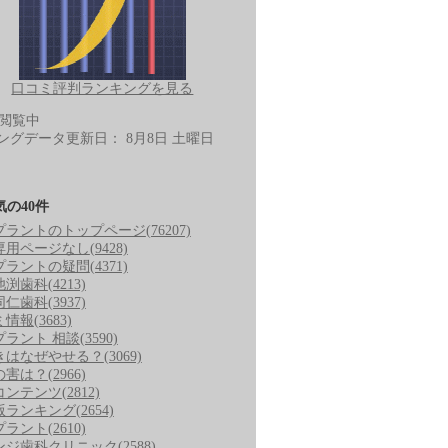
口コミ評判ランキングを見る
-閲覧中
ングデータ更新日：
8月8日 土曜日
気の40件
プラントのトップページ
(76207)
専用ページなし
(9428)
プラントの疑問
(4371)
池渕歯科
(4213)
同仁歯科
(3937)
ミ情報
(3683)
プラント 相談
(3590)
きはなぜやせる？
(3069)
の害は？
(2966)
コンテンツ
(2812)
版ランキング
(2654)
プラント
(2610)
ンジ歯科クリニック
(2588)