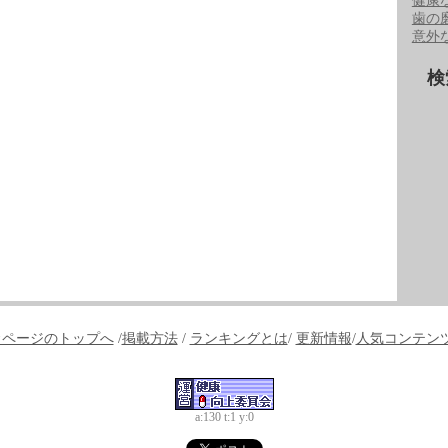
健康
歯の
意外
検
↑ページのトップへ
/
掲載方法
/
ランキングとは
/
更新情報
/
人気コンテン
a:130 t:1 y:0