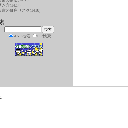
な歯の構造
(1438)
磨き方
(1437)
な歯の健康リスク
(1418)
索
AND検索
OR検索
ツ