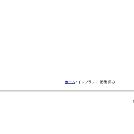
ホーム
>インプラント 術後 痛み