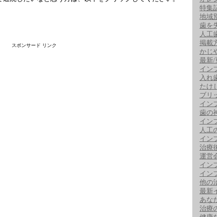
特集
地域
歯を
人工
掲載
スポンサード リンク
かじ
最新
イン
入れ
たけ
ブリ
イン
歯の
イン
人工
イン
治療
運営
イン
イン
他の
最新
あな
治療