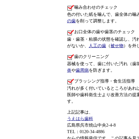
噛み合わせのチェック
色の付いた紙を噛んで、歯全体の噛
の歯
を削って調整します。
お口全体の歯や歯茎のチェック
歯・歯茎・粘膜の状態を確認し、汚
がないか、
人工の歯
（
被せ物
）を外
歯のクリーニング
器械を使って、歯に付いた汚れ（歯
炎
や
歯周病
を防ぎます。
ブラッシング指導・食生活指導
汚れが多く付いているところがあれ
医師や歯科衛生士より改善方法の提
す。
上記記事は、
うえはら歯科
広島県呉市焼山中央2-4-8
TEL：0120-34-4886
からの情報発信です。この記事を見