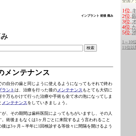
全国ア
1位.
2位.
インプラント 術後 痛み
3位.
4位.
5位.
痛み
1～1
11位
のメンテナンス
での自分の歯と同じように使えるようになってもそれで終わ
プラント
は、治療を行った後の
メンテナンス
もとても大切に
何十万もかけて行った治療や手術も全て水の泡になってしま
と
メンテナンス
をしていきましょう。
すが、その期間は歯科医院によってもちがいますし、その人
す。術後まもなくは1ヶ月ごとに来院するよう言われること
の後は3ヶ月～半年に1回検診する等徐々に間隔を開けるよう