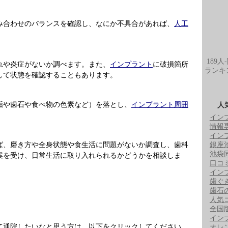
み合わせのバランスを確認し、なにか不具合があれば、
人工
189人
れや炎症がないか調べます。また、
インプラント
に破損箇所
ランキ
して状態を確認することもあります。
垢や歯石や食べ物の色素など）を落とし、
インプラント周囲
人
イン
情報
イン
銀座
ば、磨き方や全身状態や食生活に問題がないか調査し、歯科
池袋
案を受け、日常生活に取り入れられるかどうかを相談しま
口コ
イン
歯ぐ
歯石
人気
全国
イン
て通院したいなと思う方は、以下をクリックしてください。
オレ